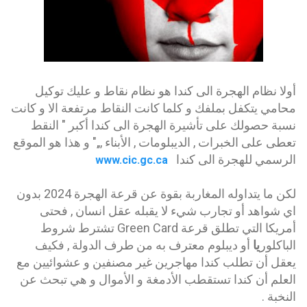
أولا نظام الهجرة الى كندا هو نظام نقاط و عليك توكيل
محامي يتكفل بملفك و كلما كانت النقاط مرتفعة الا و كانت
نسبة حصولك على تأشيرة الهجرة الى كندا أكبر " النقط
تعطى على الخبرات , الديبلومات , الأبناء ,,," و هذا هو الموقع
الرسمي للهجرة الى كندا
www.cic.gc.ca
لكن ما يتداوله المغاربة بقوة عن قرعة الهجرة 2024 بدون
اي شواهد أو تجارب شيء لا يقبله عقل انسان , فحتى
أمريكا التي تطلق قرعة Green Card تشترط شروط
الباكلور
يا
أو ديبلوم معترف به من طرف الدولة , فكيف
يعقل أن تطلب كندا مهاجرين غير مصنفين و عشوائيين مع
العلم أن كندا تستقطب الأدمغة و الأموال و هي تبحث عن
النخبة .