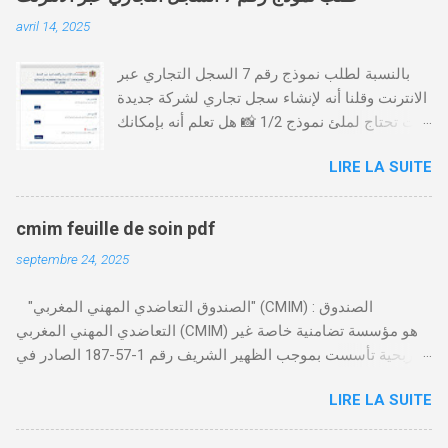
avril 14, 2025
بالنسبة لطلب نموذج رقم 7 السجل التجاري عبر
الانترنت وقلنا أنه لإنشاء سجل تجاري لشركة جديدة
أنت تحتاج لملئ نموذج 1/2 📸 هل تعلم أنه بإمكانك
طلب و إستخراج بعض نماذج السجل التجاري فقط
LIRE LA SUITE
من خلال الموقع التابع لوزارة العدل، بدون الحاجة
للتنقل للمحكمة التجارية
https://servicesenligne.justice.gov.ma كيفية
cmim feuille de soin pdf
طلب النموذجين 7 و 9 من الإنترنت في المغرب .
septembre 24, 2025
الخطوات: الدخول إلى موقع المحاكم-
https://servicesenligne.justice.gov.ma . إدخال
"الصندوق التعاضدي المهني المغربي" (CMIM) : الصندوق
المعلومات الشخصية إضافة معلومات الطالب .
التعاضدي المهني المغربي (CMIM) هو مؤسسة تضامنية خاصة غير
دفع واجب الأداء 20 درهم عن طريق البطاقة
ربحية تأسست بموجب الظهير الشريف رقم 1-57-187 الصادر في
البنكية. تأكيد العملية . استلام النموذج في مدة
12 نوفمبر 1963، ويهدف إلى تقديم خدمات التأمين الصحي التكافلي
أقصاها 24 ساعة . 🤔
LIRE LA SUITE
المهنية لفائدة الأجراء والعاملين في مختلف المقاولات المغربية. تدير
CMIM شبكة واسعة من المنخرطين وتعمل على تقديم تغطية صحية